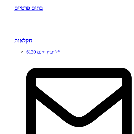
בתים פרטיים
חקלאות
לייעוץ חינם 6139*