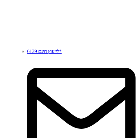
לייעוץ חינם 6139*