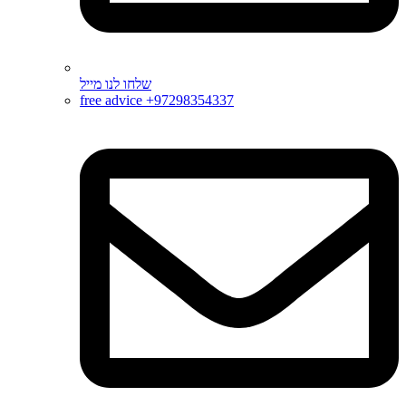
שלחו לנו מייל
free advice +97298354337