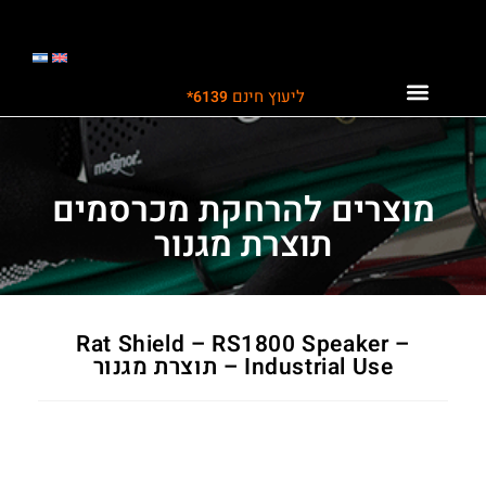
ליעוץ חינם
6139*
לקוחות ממליצים עלינו
תחומי פעילות
פתרונות לתעשייה
מוצרים להרחקת מכרסמים
תוצרת מגנור
Rat Shield – RS1800 Speaker –
Industrial Use – תוצרת מגנור