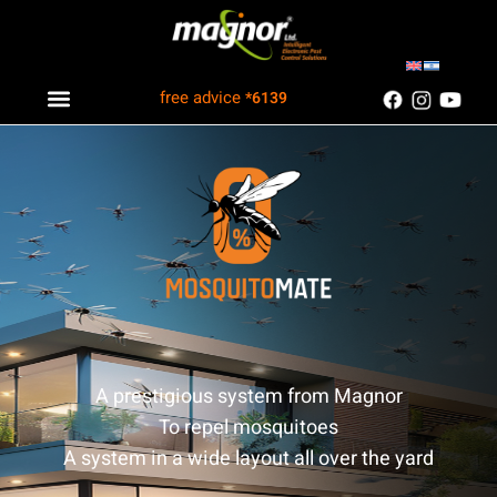
free advice
*6139
Industry solutions
Information Center
Customers Recommend
A prestigious system from Magnor
To repel mosquitoes
A system in a wide layout all over the yard