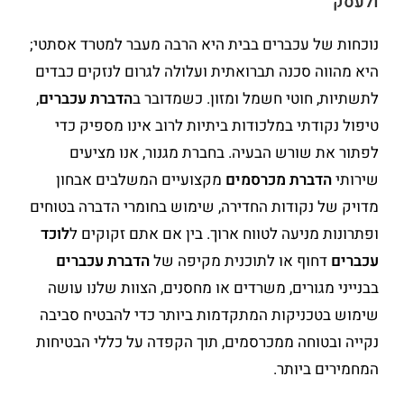
ולעסק
נוכחות של עכברים בבית היא הרבה מעבר למטרד אסתטי;
היא מהווה סכנה תברואתית ועלולה לגרום לנזקים כבדים
לתשתיות, חוטי חשמל ומזון. כשמדובר ב
הדברת עכברים
,
טיפול נקודתי במלכודות ביתיות לרוב אינו מספיק כדי
לפתור את שורש הבעיה. בחברת מגנור, אנו מציעים
שירותי
הדברת מכרסמים
מקצועיים המשלבים אבחון
מדויק של נקודות החדירה, שימוש בחומרי הדברה בטוחים
ופתרונות מניעה לטווח ארוך. בין אם אתם זקוקים ל
לוכד
עכברים
דחוף או לתוכנית מקיפה של
הדברת עכברים
בבנייני מגורים, משרדים או מחסנים, הצוות שלנו עושה
שימוש בטכניקות המתקדמות ביותר כדי להבטיח סביבה
נקייה ובטוחה ממכרסמים, תוך הקפדה על כללי הבטיחות
המחמירים ביותר.