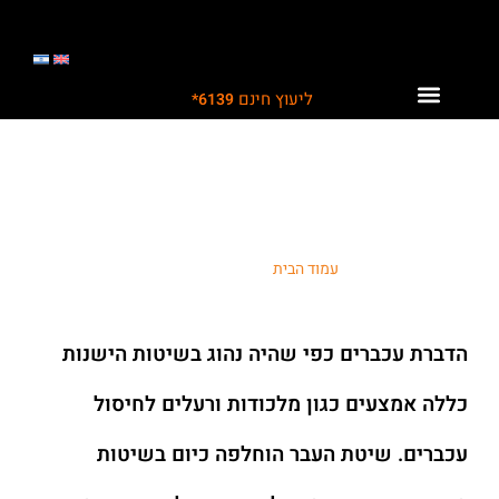
ליעוץ חינם
6139*
לקוחות ממליצים עלינו
תחומי פעילות
פתרונות לתעשייה
הרחקת עכברים
עמוד הבית
/ הרחקת עכברים
הדברת עכברים כפי שהיה נהוג בשיטות הישנות
כללה אמצעים כגון מלכודות ורעלים לחיסול
עכברים. שיטת העבר הוחלפה כיום בשיטות