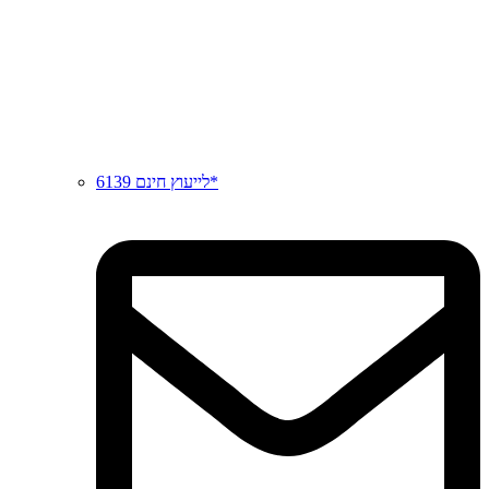
לייעוץ חינם 6139*