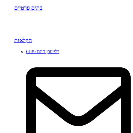
בתים פרטיים
חקלאות
לייעוץ חינם 6139*