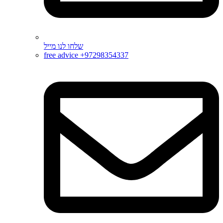
שלחו לנו מייל
free advice +97298354337