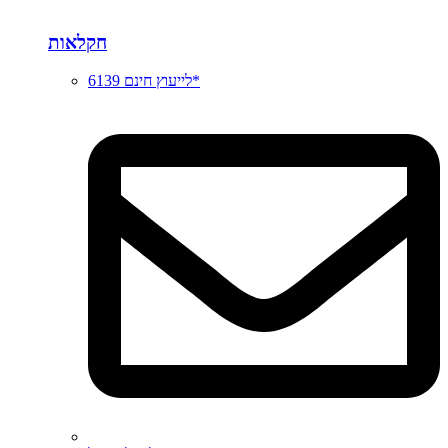
חקלאות
לייעוץ חינם 6139*