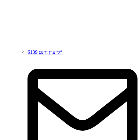
לייעוץ חינם 6139*