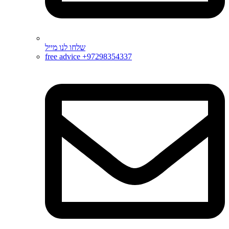
שלחו לנו מייל
free advice +97298354337