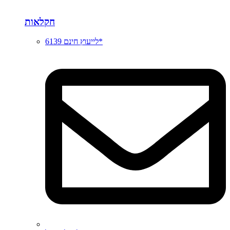
חקלאות
לייעוץ חינם 6139*