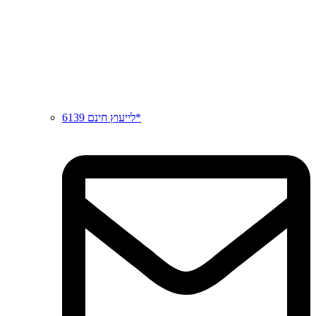
לייעוץ חינם 6139*