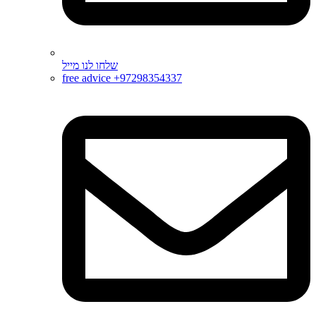
שלחו לנו מייל
free advice +97298354337