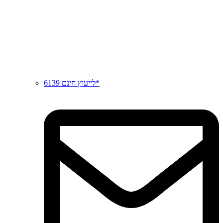
לייעוץ חינם 6139*