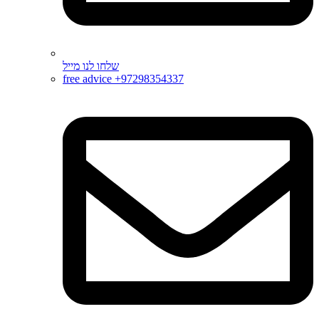
שלחו לנו מייל
free advice +97298354337