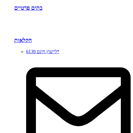
בתים פרטיים
חקלאות
לייעוץ חינם 6139*