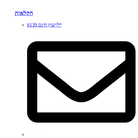
חקלאות
לייעוץ חינם 6139*