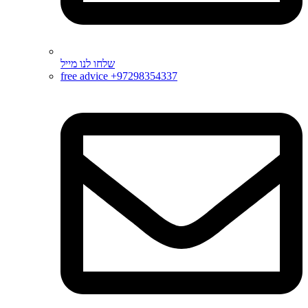
שלחו לנו מייל
free advice +97298354337