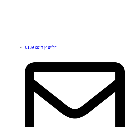
לייעוץ חינם 6139*