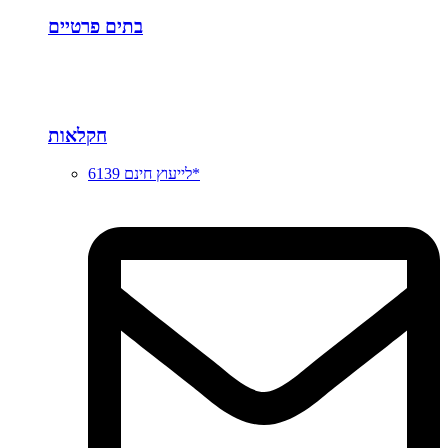
בתים פרטיים
חקלאות
לייעוץ חינם 6139*