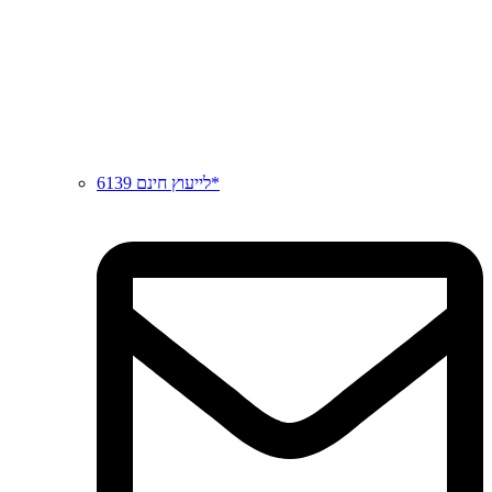
לייעוץ חינם 6139*