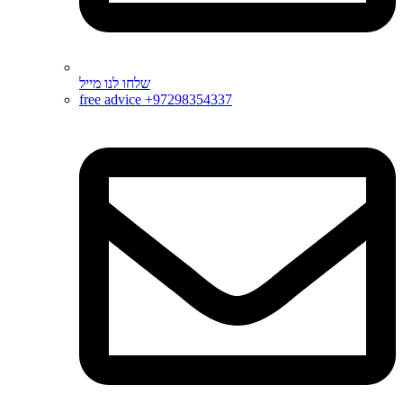
שלחו לנו מייל
free advice +97298354337