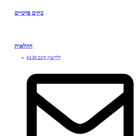
בתים פרטיים
חקלאות
לייעוץ חינם 6139*