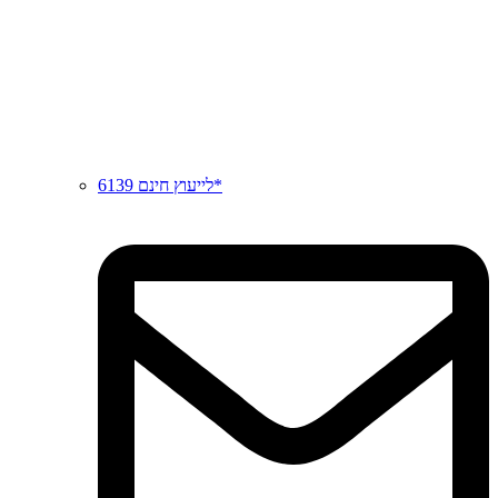
לייעוץ חינם 6139*