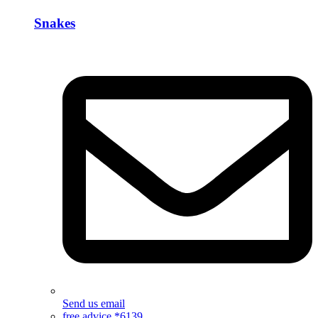
Snakes
Send us email
free advice *6139