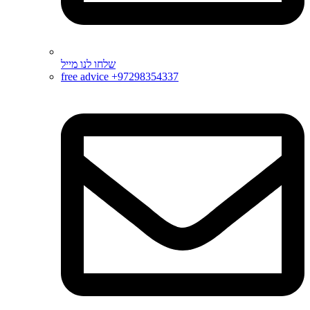
שלחו לנו מייל
free advice +97298354337