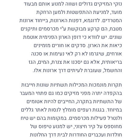
נזקי המזיקים גדולים ושווה למנוע אותם מבעוד
מועד, למניעת ההתפשטות ולמען הרחקת
המטרדים. לדוגמא, דפנות הארונות, בייחוד ארונות
מטבח, הם קרקע מבוקשת ע"י מכרסמים ותיקנים
שונים. יש לוודא כי דופן הארון הפנימית אוטמת
כיאות את הארון. סדקים או חורים מזמינים
אורחים, שיגרמו לא רק לאי נעימות או סכנה
בריאותית, אלא גם יסכנו את צנרת, המים, הגז
והחשמל, שעוברת לעיתים דרך ארונות אלו.
תקרות מונמכות המכילות תשתיות שונות חייבות
בהקפדה יתרה מפני מזיקים כמו גם פתחי המעבר
של התשתיות בתקרה, החייבים להיות אטומים
במיוחד. בגגות רעפים מומלץ לנסות לאתר גללים
ולנטרל פעילות מכרסמים. במקומות בהם יש טיח
מחוספס על קיר חיצוני, יש למנוע טיפוס של
חולדות ועכברים החודרות לבית דרך החלונות