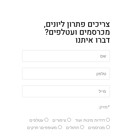
צריכים פתרון ליונים,
מכרסמים ועטלפים?
דברו איתנו
*מזיק:
דררות מינות ועוד
ציפורים
עטלפים
מכרסמים
חתולים
מעופפים\ חרקים