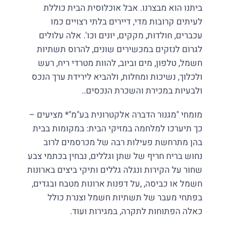
ביתנו הוא מבצרנו. אבל אוכלוסית הבית כוללת
לעיתים קרובות מדי, דיירים בלתי רצויים כמו
עכברים, חולדות, מקקים, יונים וכו'. אלה עלולים
לגרום לנזקים במכשירים שונים, להרוס תשתיות
חשמל, טלפון, מים וביוב, להוות מטרדי ריח, רעש
ולכלוך, נשיכות ומחלות, ולהביא לירידת ערך הנכס
ולבעיות במכירת והשכרת הנכסים..
מומחי "מגנור הדברה אלקטרונית בע"מ"* מציעים –
כך תיערכו למלחמה במזיקי הבית: במקומות בבית
בהן מתרחשת פעילות רבה של מכרסמים לרוב
נחוש בריח חריף של שתן וגללים, נבחין בכתמי צבע
שחור על הקירות ונגלה גללים ותיקי ביצים בארונות
חשמל או כביסה, ,על דפנות ארונות מטבח ובגדים,
בפתחי מעבר של תשתיות חשמל וצנרת כולל
כאלה הפתוחות לתקרה, במגירות ועוד.