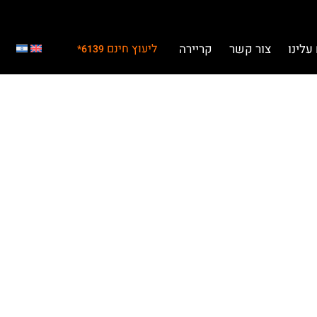
עלינו
צור קשר
קריירה
ליעוץ חינם
6139*
מים