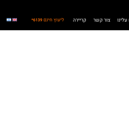
עלינו
צור קשר
קריירה
ליעוץ חינם
6139*