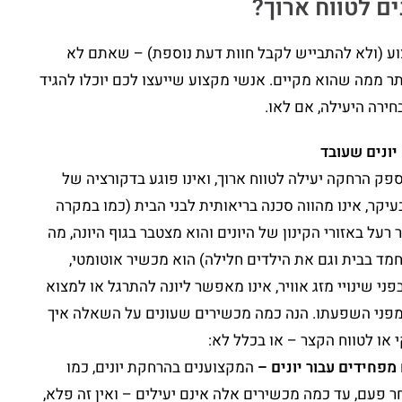
ים לטווח ארוך?
ע (ולא להתבייש לקבל חוות דעת נוספת) – שאתם לא
ר ממה שהוא מקיים. אנשי מקצוע שייעצו לכם יוכלו להגיד
ירה היעילה, אם לאו.
יונים שעובד
ק הרחקה יעילה לטווח ארוך, ואינו פוגע בדקורציה של
יקר, אינו מהווה סכנה בריאותית לבני הבית (כמו במקרה
 רעל באזורי הקינון של היונים והוא מצטבר בגוף היונה, מה
מד בבית וגם את הילדים חלילה) הוא מכשיר אוטומטי,
פני שינויי מזג אוויר, אינו מאפשר ליונה להתרגל או למצוא
 מפני השפעתו. הנה כמה מכשירים שעונים על השאלה איך
 או לטווח הקצר – או בכלל לא:
מפחידים עבור יונים –
המקצוענים בהרחקת יונים, כמו
חר פעם, עד כמה מכשירים אלה אינם יעילים – ואין זה פלא,