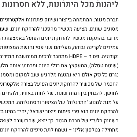
ליהנות מכל היתרונות, ללא חסרונות
חברת מגנור, המתמחה בייצור ושיווק פתרונות אלקטרוניי
מסוגים שונים, מציעה מכשיר מהפכני להרחקת יונים, שעובד
עמידים לקרינה גבוהה, מעליהם שני פסי נחושת המצופות ב
וקורוזיה. פס ה – HDPE מתחבר לרכזת ממוחש
(שיטת טסלה), המעקצץ את רגלי היונה ומרתיע אותה מלעמ
נגרם כל נזק אולם היא נמנעת מלהגיע שוב למקום ומסמנת 
החכמה של מכשיר להרחקת יונים הפועל בצורה אלקטרונית 
לחושך, להבחין בין רמות שונות של לחות באוויר, ולהזרי
על מנת למנוע "התרגלות" של הציפור והסתגלותה. המכשיר
להרחקת יונים הוא פרי פיתוח וייצור ישראלי, יחיד במינו ב
בשיווק בלעדי של חברת מגנור. כך יוצא, שהתשובה לשאלה 
מתחילה בטלפון אלינו – נשמח לתת
טיפים להרחקת יונים