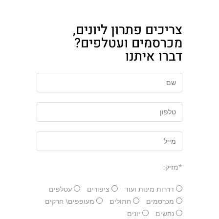
צריכים פתרון ליונים,
מכרסמים ועטלפים?
דברו איתנו
*מזיק:
דררות מינות ועוד
ציפורים
עטלפים
מכרסמים
חתולים
מעופפים\ חרקים
נחשים
יונים