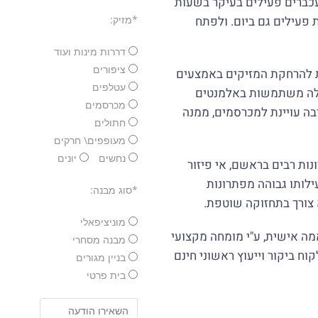
עכברים פעילים בעיקר בשעות
 פעילים גם ביום. ולפתח
*מזיק:
דררות מינות ועוד
ציפורים
ת להרחקת המזיקים באמצעים
עטלפים
אלה משתמשות באלמנטים
מכרסמים
בה עויינת למכרסמים, ממנה
חתולים
מעופפים\ חרקים
נחשים
יונים
ת רבים בראשם, אי פיזור
ילותו גבוהה מפתרונות
*סוג מבנה:
צורך בתחזוקה שוטפת.
מוניציפאלי
מה אישית, ע"י מומחה מקצועי
מבנה מסחרי
ח ביקור וייעוץ ראשוני חינם
בניין מגורים
בית פרטי