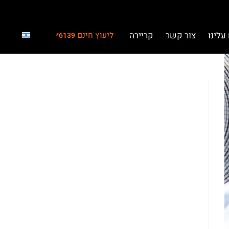
עלינו
צור קשר
קריירה
ליעוץ חינם
6139*