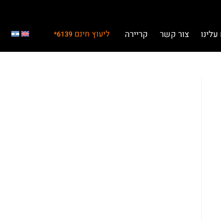
עלינו
צור קשר
קריירה
ליעוץ חינם
6139*