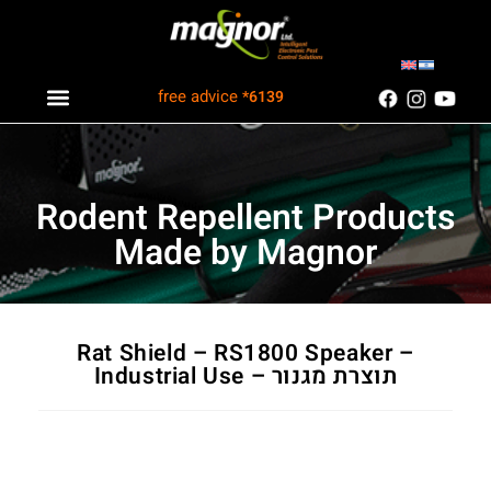
free advice
*6139
Industry solutions
Information Center
Customers Recommend
Rodent Repellent Products
Made by Magnor
Rat Shield – RS1800 Speaker –
Industrial Use – תוצרת מגנור