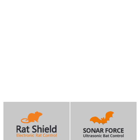
rat shield - fuse box