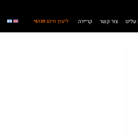
עלינו
צור קשר
קריירה
ליעוץ חינם
6139*