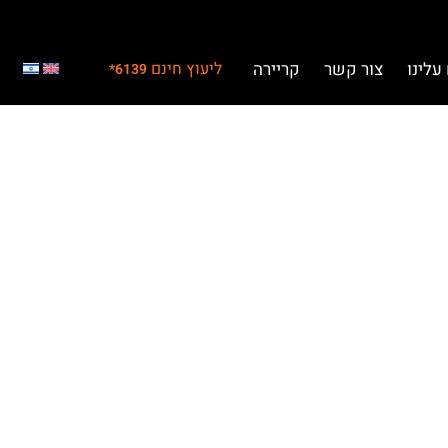
עלינו
צור קשר
קריירה
ליעוץ חינם
6139*