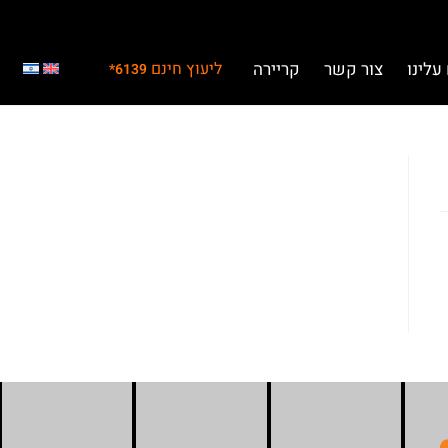
עלינו
צור קשר
קריירה
ליעוץ חינם
6139*