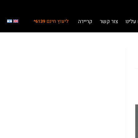
עלינו
צור קשר
קריירה
ליעוץ חינם
6139*