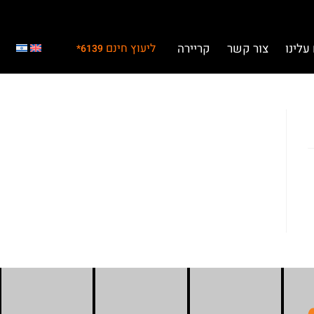
עלינו
צור קשר
קריירה
ליעוץ חינם
6139*