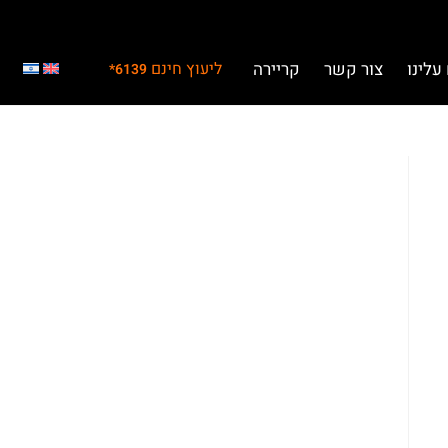
עלינו
צור קשר
קריירה
ליעוץ חינם
6139*