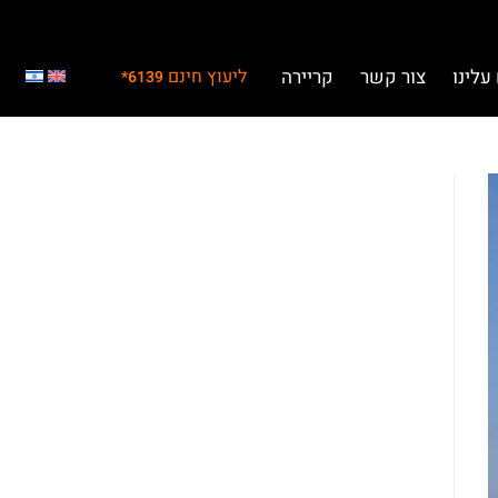
עלינו
צור קשר
קריירה
ליעוץ חינם
6139*