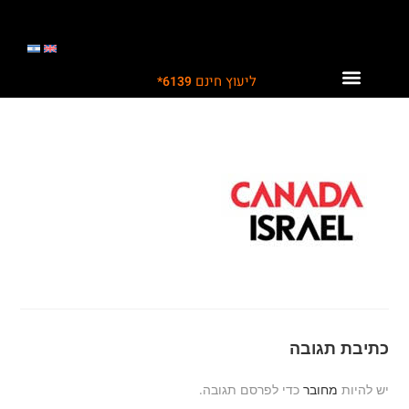
ליעוץ חינם
6139*
לקוחות ממליצים עלינו
תחומי פעילות
פתרונות לתעשייה
כתיבת תגובה
יש להיות
מחובר
כדי לפרסם תגובה.