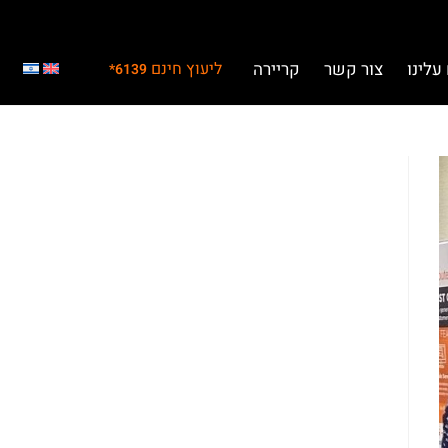
עלינו
צור קשר
קריירה
ליעוץ חינם
6139*