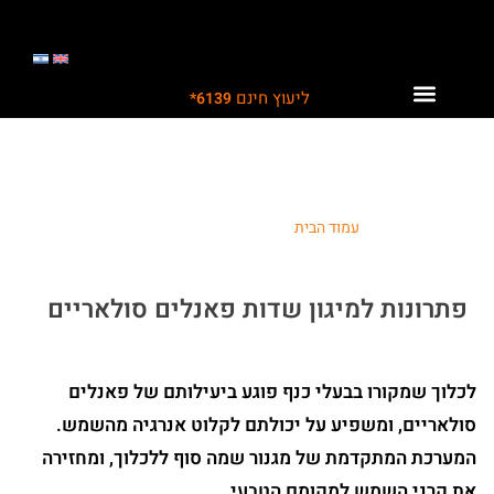
ליעוץ חינם
6139*
לקוחות ממליצים עלינו
תחומי פעילות
פתרונות לתעשייה
פתרונות ללוחות סולאריים
עמוד הבית
/ שדות פאנלים סולאריים
פתרונות למיגון שדות פאנלים סולאריים
לכלוך שמקורו בבעלי כנף פוגע ביעילותם של פאנלים
סולאריים, ומשפיע על יכולתם לקלוט אנרגיה מהשמש.
המערכת המתקדמת של מגנור שמה סוף ללכלוך, ומחזירה
את קרני השמש למקומם הטבעי.