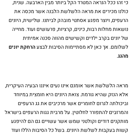
כי זהו ככל הנראה המטרד הקל ביותר מבין הארבעה. שנית,
כולנו מכירים את מראה הלשלשת הלבנה אשר מכסה את
הרעפים, ויוצר מפגע אסתטי מובהק לביתנו. שלישית, היונים
נושאות מחלות רבות, כינים, קרציות, פרעושים ועוד. מחייה
של יונים בקרב ילדים וקשישים מהווה סכנה אמיתית
לשלומם. אך כאן לא מסתיימות הסיבות לבצע
הרחקת יונים
מהגג
.
מראה הלשלשת אשר אומנם אינו נעים איננו הבעיה העיקרית,
אלא הנזק שהיא גורמת. צואת היונים היא חומצית במיוחד
וביכולתה לגרום לחומרים אשר מרכיבים את גג הרעפים
והמרזבים להתפורר לחלוטין. על מרבית גגות הרעפים בישראל
מותקנים דודים וקולטני שמש אשר עשויים גם הם להיפגע
קשות בעקבות לשלשת היונים. בשל כל הסיבות הללו ועוד